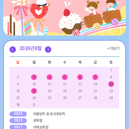
학
2026년
8월
사
일
일
월
화
수
목
금
토
정
1
2
3
4
5
6
7
8
9
10
11
12
13
14
15
16
17
18
19
20
21
22
23
24
25
26
27
28
29
30
31
08.03
여름방학 중 방과후방학
08.15
광복절
08.17
대체공휴일