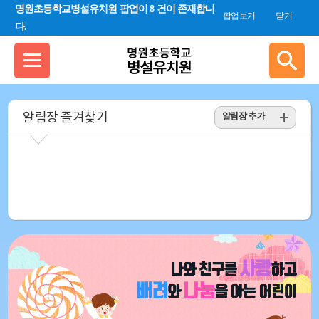
검색 새창 열림
명원초등학교병설유치원 팝업이 8 건이 존재합니
합
팝업보기
닫기
다.
검
색
알림장 즐겨찾기
알림장 추가