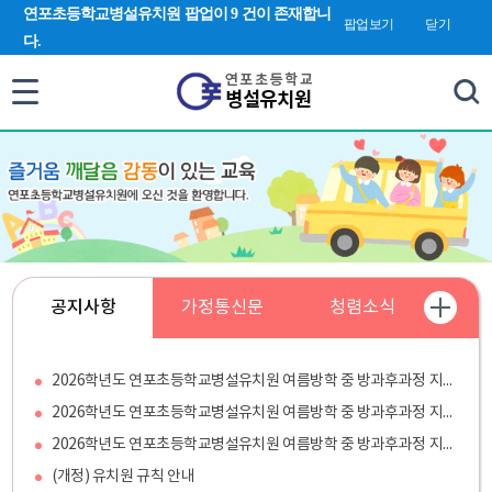
검색 새창 열림
연포초등학교병설유치원 팝업이 9 건이 존재합니
합
팝업보기
닫기
다.
검
색
공지사항
가정통신문
청렴소식
2026학년도 연포초등학교병설유치원 여름방학 중 방과후과정 지원인력 채용 재공고
2026학년도 연포초등학교병설유치원 여름방학 중 방과후과정 지원인력 채용 공고(수정)
2026학년도 연포초등학교병설유치원 여름방학 중 방과후과정 지원인력 채용 공고
(개정) 유치원 규칙 안내