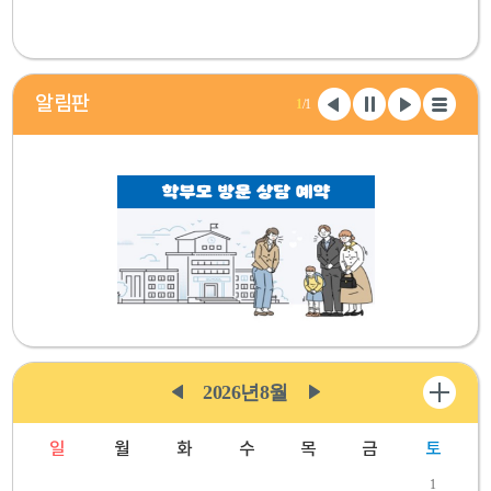
알림판
1
/1
일
2026년
8월
정
일
월
화
수
목
금
토
1