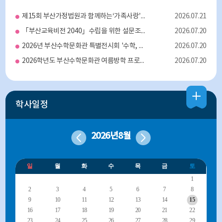
제15회 부산가정법원과 함께하는‘가족사랑’그림 공모전 개최 안내
2026.07.21
「부산교육비전 2040」수립을 위한 설문조사
2026.07.20
2026년 부산수학문화관 특별전시회 '수학, 예술로 피어나다!' 개최 안내
2026.07.20
2026학년도 부산수학문화관 여름방학 프로그램 운영 안내
2026.07.20
학사일정
2026년
8월
일
월
화
수
목
금
토
1
2
3
4
5
6
7
8
9
10
11
12
13
14
15
16
17
18
19
20
21
22
23
24
25
26
27
28
29