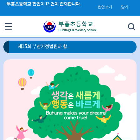
검색 새창 열림
부흥초등학교 팝업이 12 건이 존재합니다.
합
팝업보기
닫기
검
색
제15회 부산가정법원과 함께하는‘가족사랑’그림 공모전 개최 안내