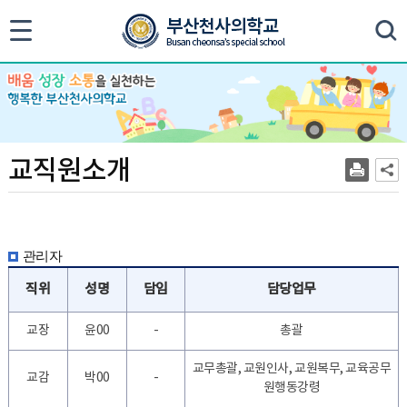
색
교
교직원소개
직
원
소
개
관리자
직위
성명
담임
담당업무
교장
윤00
-
총괄
교무총괄, 교원인사, 교원복무, 교육공무
교감
박00
-
원행동강령