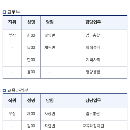
교무부
직위
성명
담임
담당업무
부장
최00
꽃잎반
업무총괄
-
윤00
새싹반
학적통계
-
한00
-
지역사회
-
윤00
-
영양생활
교육과정부
직위
성명
담임
담당업무
부장
채00
사랑반
업무총괄
-
김00
착한반
교육과정지원