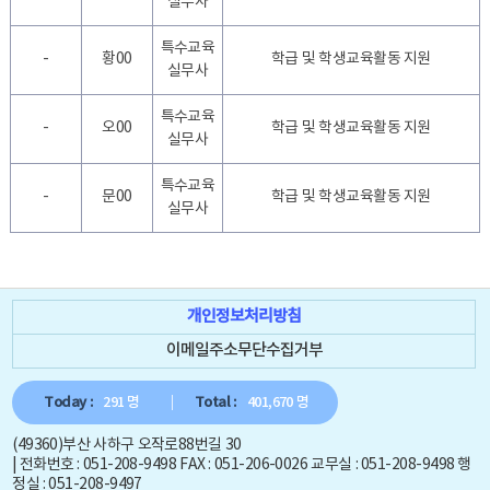
실무사
특수교육
-
황00
학급 및 학생교육활동 지원
실무사
특수교육
-
오00
학급 및 학생교육활동 지원
실무사
특수교육
-
문00
학급 및 학생교육활동 지원
실무사
개인정보처리방침
이메일주소무단수집거부
Today :
291 명
Total :
401,670 명
(49360)부산 사하구 오작로88번길 30
| 전화번호 : 051-208-9498 FAX : 051-206-0026 교무실 : 051-208-9498 행
정실 : 051-208-9497