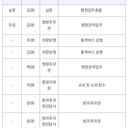
실장
김00
실장
행정업무총괄
행정주무
주임
김00
행정관리업무
관
-
추00
차량운행
통학버스 운행
-
김00
차량운행
통학버스 운행
행정주무
-
백00
행정관리업무
관
환경미화
-
허00
교내 및 교외 청소
원
방과후과
-
장00
방과후과정
정전담사
방과후과
-
윤00
방과후과정
정전담사