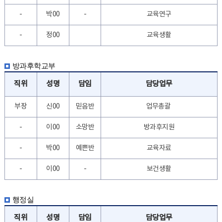
-
박00
-
교육연구
-
정00
교육생활
방과후학교부
직위
성명
담임
담당업무
부장
신00
믿음반
업무총괄
-
이00
소망반
방과후지원
-
박00
예쁜반
교육자료
-
이00
-
보건생활
행정실
직위
성명
담임
담당업무