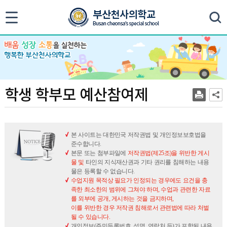
색
학
학생 학부모 예산참여제
생
학
부
모
본 사이트는 대한민국 저작권법 및 개인정보보호법을
준수합니다.
예
본문 또는 첨부파일에
저작권법(제25조)을 위반한 게시
산
물 및
타인의 지식재산권과 기타 권리를 침해하는 내용
참
물은 등록할 수 없습니다.
수업지원 목적상 필요가 인정되는 경우에도 요건을 충
여
족한 최소한의 범위에 그쳐야 하며, 수업과 관련한 자료
제
를 외부에 공개, 게시하는 것을 금지하며,
이를 위반한 경우 저작권 침해로서 관련법에 따라 처벌
될 수 있습니다.
개인정보(주민등록번호, 성명, 연락처 등)가 포함된 내용