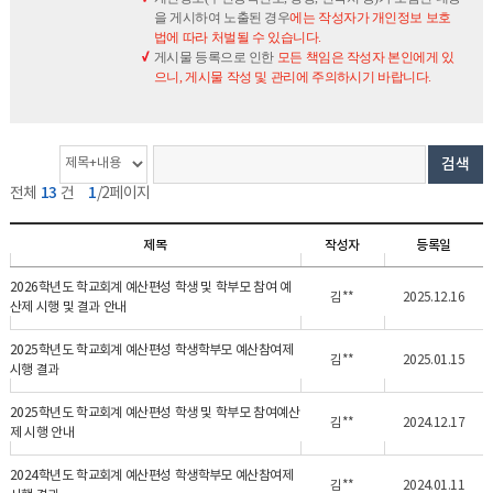
을 게시하여 노출된 경우
에는 작성자가 개인정보 보호
법에 따라 처벌될 수 있습니다.
게시물 등록으로 인한
모든 책임은 작성자 본인에게 있
으니, 게시물 작성 및 관리에 주의하시기 바랍니다.
게
검
검
검색
시
색
색
13
1
전체
건
/2페이지
물
옵
단
개
션
어
제목
작성자
등록일
수
2026학년도 학교회계 예산편성 학생 및 학부모 참여 예
김**
2025.12.16
산제 시행 및 결과 안내
2025학년도 학교회계 예산편성 학생학부모 예산참여제
김**
2025.01.15
시행 결과
2025학년도 학교회계 예산편성 학생 및 학부모 참여예산
김**
2024.12.17
제 시행 안내
2024학년도 학교회계 예산편성 학생학부모 예산참여제
김**
2024.01.11