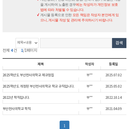
을 게시하여 노출된 경우
에는 작성자가 개인정보 보호
법에 따라 처벌될 수 있습니다.
게시물 등록으로 인한
모든 책임은 작성자 본인에게 있
으니, 게시물 작성 및 관리에 주의하시기 바랍니다.
게
검
검
검색
시
색
색
4
1
전체
건
/1페이지
물
옵
단
개
션
어
제목
작성자
등록일
수
2025학년도 부산천사의학교 제규정집
부**
2025.07.02
2025학년도 개정된 부산천사의학교 학교 규칙입니다.
부**
2025.05.02
2022년 학칙입니다.
부**
2022.10.14
부산천사의학교 학칙
부**
2021.04.09
1