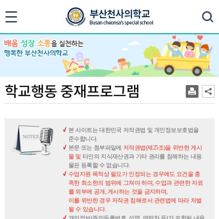
색
학
학교행동 중재프로그램
교
행
동
중
본 사이트는 대한민국 저작권법 및 개인정보보호법을
준수합니다.
재
본문 또는 첨부파일에
저작권법(제25조)을 위반한 게시
프
물 및
타인의 지식재산권과 기타 권리를 침해하는 내용
로
물은 등록할 수 없습니다.
수업지원 목적상 필요가 인정되는 경우에도 요건을 충
그
족한 최소한의 범위에 그쳐야 하며, 수업과 관련한 자료
램
를 외부에 공개, 게시하는 것을 금지하며,
이를 위반한 경우 저작권 침해로서 관련법에 따라 처벌
될 수 있습니다.
개인정보(주민등록번호, 성명, 연락처 등)가 포함된 내용