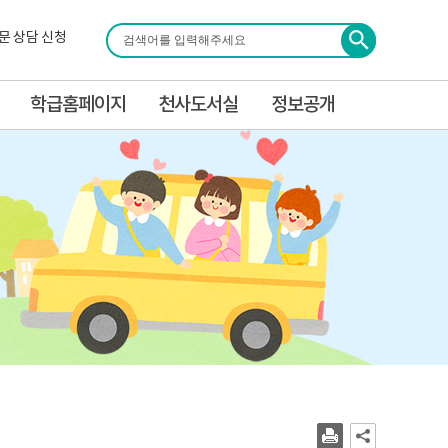
검
문 상담 신청
색
학급홈페이지
천사도서실
정보공개