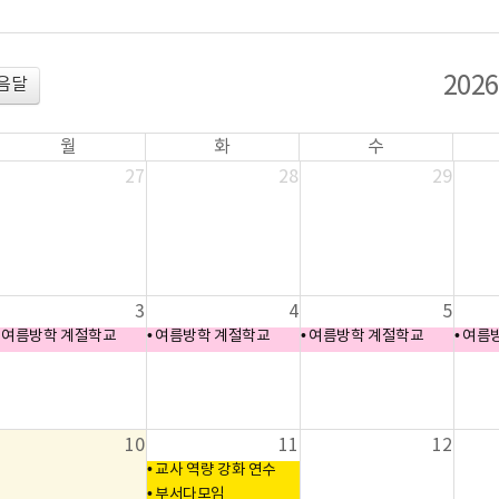
202
음달
월
화
수
27
28
29
3
4
5
여름방학 계절학교
여름방학 계절학교
여름방학 계절학교
여름
10
11
12
교사 역량 강화 연수
부서다모임