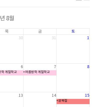
6년 8월
목
금
토
30
31
1
6
7
8
방학 계절학교
여름방학 계절학교
13
14
15
광복절