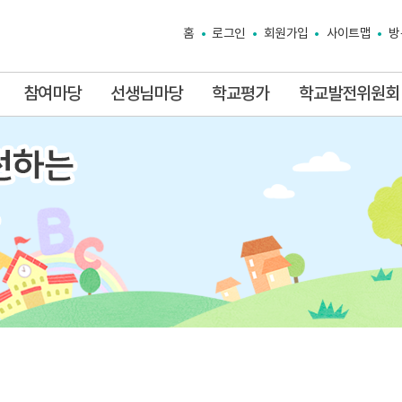
홈
로그인
회원가입
사이트맵
방
참여마당
선생님마당
학교평가
학교발전위원회