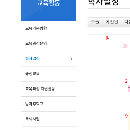
학사일정
정
교육활동
오늘
이전달
다
교육기본방향
일
교육과정운영
26
학사일정
중점교육
2
교육과정 지원활동
방과후학교
9
특색사업