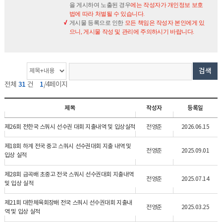
을 게시하여 노출된 경우
에는 작성자가 개인정보 보호
법에 따라 처벌될 수 있습니다.
게시물 등록으로 인한
모든 책임은 작성자 본인에게 있
으니, 게시물 작성 및 관리에 주의하시기 바랍니다.
게
검
검
검색
시
색
색
31
1
전체
건
/4페이지
물
옵
단
개
션
어
제목
작성자
등록일
수
제26회 전한국 스쿼시 선수권 대회 지출내역 및 입상실적
전영준
2026.06.15
제18회 하계 전국 중고 스쿼시 선수권대회 지출 내역 및
전영준
2025.09.01
입상 실적
제28회 금곡배 초중고 전국 스쿼시 선수권대회 지출내역
전영준
2025.07.14
및 입상 실적
제21회 대한체육회장배 전국 스쿼시 선수권대회 지출내
전영준
2025.03.25
역 및 입상 실적