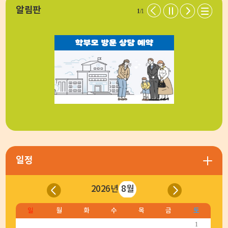
알림판
1
/1
일정
2026년
8월
일
월
화
수
목
금
토
1