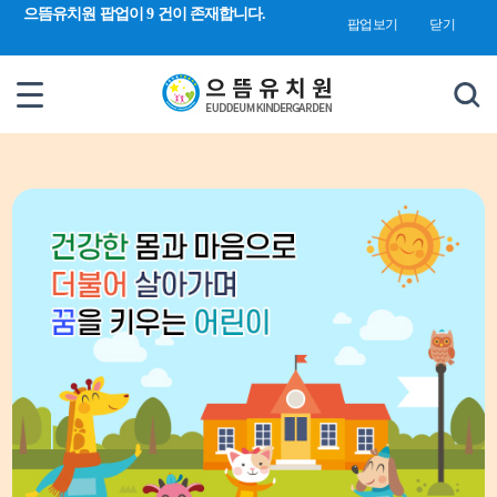
검색 새창 열림
으뜸유치원 팝업이 9 건이 존재합니다.
합
팝업보기
닫기
검
색