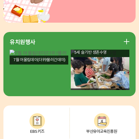
유치원행사
5세 슬기반 생존수영
7월 어울림데이(더위!물러간데이)
6월 어울림데이(아삭채소로 건강한데이)
EBS 키즈
부산유아교육진흥원