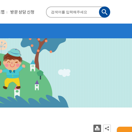
검
트맵
방문 상담 신청
색