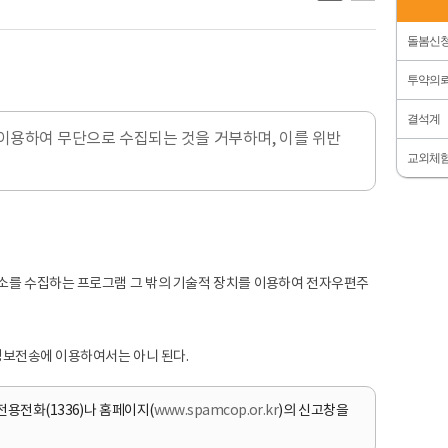
돌봄신
투약의
결석계
이용하여 무단으로 수집되는 것을 거부하며, 이를 위반
교외체
소를 수집하는 프로그램 그 밖의 기술적 장치를 이용하여 전자우편주
 정보전송에 이용하여서는 아니 된다.
용전화(1336)나 홈페이지(
www.spamcop.or.kr
)의 신고창을