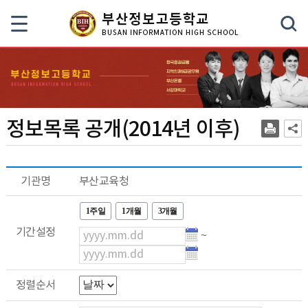
색
정보목록 공개(2014년 이후)
기관명
부산교육청
1주일
1개월
3개월
기간설정
~
정렬순서