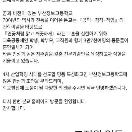
꿈과 비전이 있는 부산정보고등학교
70
여년의 역사와 전통을 이어온 본교는
『
공익
·
정직
·
책임
』
의
건학이념을 바탕으로
『
연꽃처럼 맑고 깨끗하게
』
라는 교훈을 실현하기 위해
교육공동체인 학생
,
학부모
,
교직원과 함께
3
만
7
천여명의 동문들이
혼연일체가 되어
바른 인성과 높은 자존감을 갖춘 전문기술인을 육성하고자 심혈을
기울이고 있습니다
.
4
차 산업혁명 시대를 선도할 명품 특성화고인 부산정보고등학교에
많은 관심과 조언을 부탁드리며
,
학교발전에 도움이 될 다양한 의견을 주시면 적극 반영하겠습니다
.
다시 한번 본교 홈페이지 방문을 환영합니다
.
감사합니다
.