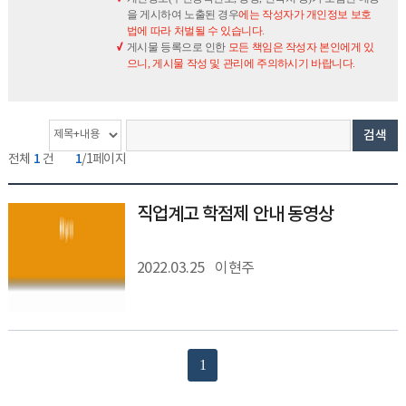
을 게시하여 노출된 경우
에는 작성자가 개인정보 보호
법에 따라 처벌될 수 있습니다.
게시물 등록으로 인한
모든 책임은 작성자 본인에게 있
으니, 게시물 작성 및 관리에 주의하시기 바랍니다.
게
검
검
검색
시
색
색
1
1
전체
건
/1페이지
물
옵
단
개
션
어
수
직업계고 학점제 안내 동영상
2022.03.25
이현주
1