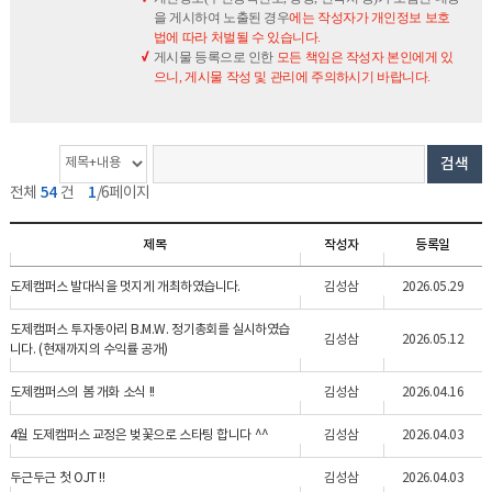
을 게시하여 노출된 경우
에는 작성자가 개인정보 보호
법에 따라 처벌될 수 있습니다.
게시물 등록으로 인한
모든 책임은 작성자 본인에게 있
으니, 게시물 작성 및 관리에 주의하시기 바랍니다.
게
검
검
검색
시
색
색
54
1
전체
건
/6페이지
물
옵
단
개
션
어
제목
작성자
등록일
수
도제캠퍼스 발대식을 멋지게 개최하였습니다.
김성삼
2026.05.29
도제캠퍼스 투자동아리 B.M.W. 정기총회를 실시하였습
김성삼
2026.05.12
니다. (현재까지의 수익률 공개)
도제캠퍼스의 봄 개화 소식 !!
김성삼
2026.04.16
4월 도제캠퍼스 교정은 벚꽃으로 스타팅 합니다 ^^
김성삼
2026.04.03
두근두근 첫 OJT !!
김성삼
2026.04.03