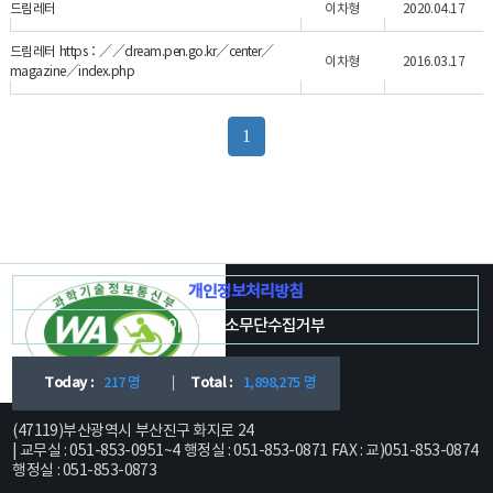
드림레터
이차형
2020.04.17
드림레터 https：／／dream.pen.go.kr／center／
이차형
2016.03.17
magazine／index.php
1
개인정보처리방침
이메일주소무단수집거부
Today :
217 명
Total :
1,898,275 명
(47119)부산광역시 부산진구 화지로 24
| 교무실 : 051-853-0951~4 행정실 : 051-853-0871 FAX : 교)051-853-0874
행정실 : 051-853-0873