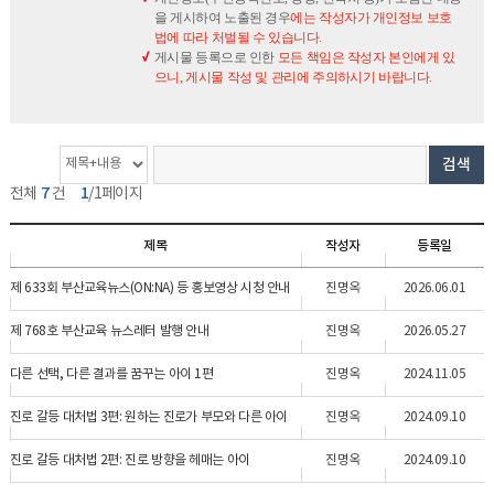
을 게시하여 노출된 경우
에는 작성자가 개인정보 보호
법에 따라 처벌될 수 있습니다.
게시물 등록으로 인한
모든 책임은 작성자 본인에게 있
으니, 게시물 작성 및 관리에 주의하시기 바랍니다.
게
검
검
검색
시
색
색
7
1
전체
건
/1페이지
물
옵
단
개
션
어
제목
작성자
등록일
수
제 633회 부산교육뉴스(ON:NA) 등 홍보영상 시청 안내
진명옥
2026.06.01
제 768호 부산교육 뉴스레터 발행 안내
진명옥
2026.05.27
다른 선택, 다른 결과를 꿈꾸는 아이 1편
진명옥
2024.11.05
진로 갈등 대처법 3편: 원하는 진로가 부모와 다른 아이
진명옥
2024.09.10
진로 갈등 대처법 2편: 진로 방향을 헤매는 아이
진명옥
2024.09.10