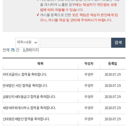
을 게시하여 노출된 경우
에는 작성자가 개인정보 보호
법에 따라 처벌될 수 있습니다.
게시물 등록으로 인한
모든 책임은 작성자 본인에게 있
으니, 게시물 작성 및 관리에 주의하시기 바랍니다.
게
검
검
검색
시
색
색
75
1
전체
건
/8페이지
물
옵
단
개
션
어
제목
작성자
등록일
수
라이프글라스 합격을 축하합니다.
주영주
2020.07.29
관세법인 샤인 합격을 축하합니다.
주영주
2020.07.29
금융단지새마을금고 합격을 축하합니다.
주영주
2020.07.29
세양세무회계사무소 합격을 축하합니다.
주영주
2020.07.29
신대동관세법인 합격을 축하합니다.
주영주
2020.07.29