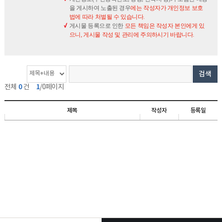
을 게시하여 노출된 경우
에는 작성자가 개인정보 보호
법에 따라 처벌될 수 있습니다.
게시물 등록으로 인한
모든 책임은 작성자 본인에게 있
으니, 게시물 작성 및 관리에 주의하시기 바랍니다.
게
검
검
검색
시
색
색
0
1
전체
건
/0페이지
물
옵
단
개
션
어
제목
작성자
등록일
수