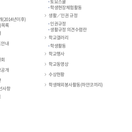
토요스쿨
학생현장체험활동
생활／인권 규정
(2014년이후)
인권규정
)목록
생활규정 의견수렴란
개
학교갤러리
도안내
학생활동
학교행사
원회
학교동영상
보공개
수상현황
판
학생해외봉사활동(하얀코끼리)
선사항
호