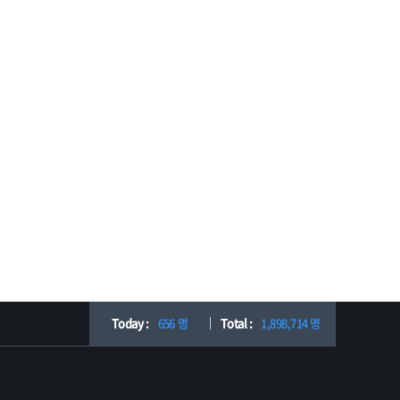
Today :
656 명
Total :
1,898,714 명