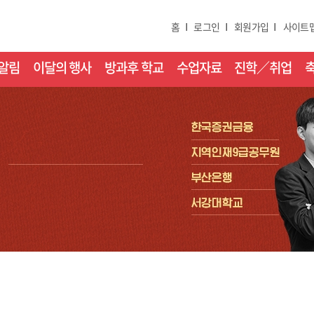
홈
로그인
회원가입
사이트
알림
이달의 행사
방과후 학교
수업자료
진학／취업