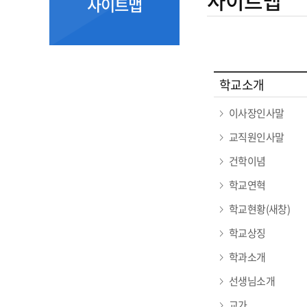
사이트맵
사이트맵
학교소개
이사장인사말
교직원인사말
건학이념
학교연혁
학교현황(새창)
학교상징
학과소개
선생님소개
교가