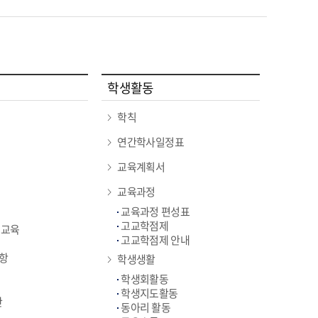
학생활동
학칙
연간학사일정표
교육계획서
교육과정
교육과정 편성표
고교학점제
 교육
고교학점제 안내
항
학생생활
학생회활동
학생지도활동
판
동아리 활동