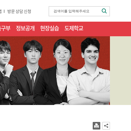
검
맵
방문 상담 신청
색
축구부
정보공개
현장실습
도제학교