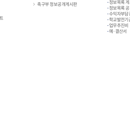
정보목록 
축구부 정보공개게시판
정보목록 공개
수익자부담
트
학교발전기
업무추진비
예·결산서