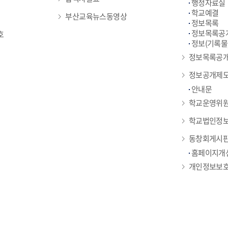
행정자료실
학교예결
부산교육뉴스동영상
정보목록
정보목록공개
호
정보(기록물
정보목록공
정보공개제
안내문
학교운영위
학교법인정
동창회게시
홈페이지개
개인정보보