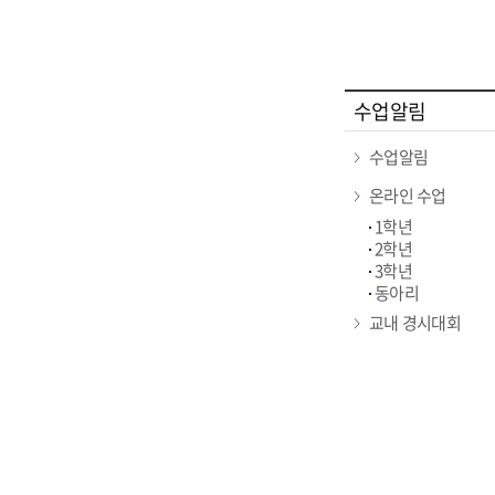
수업알림
수업알림
온라인 수업
1학년
2학년
3학년
동아리
교내 경시대회