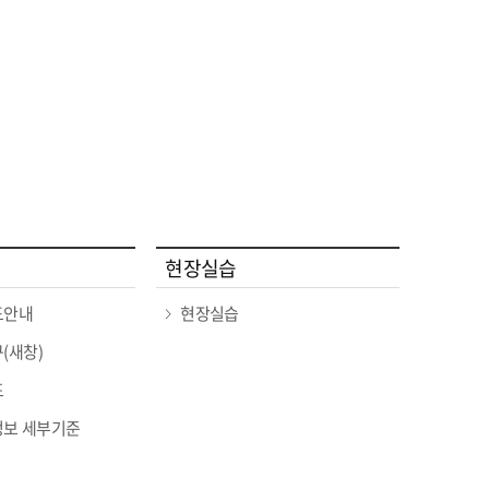
현장실습
도안내
현장실습
(새창)
표
보 세부기준