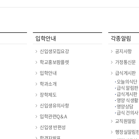
입학안내
각종알림
신입생모집요강
공지사항
학교홍보팜플렛
가정통신문
입학안내
급식게시판
오늘의식단
학과소개
급식 알림판
급식게시판
장학제도
영양 식생활
신입생유의사항
영양상담
급식 건의사
입학관련Q＆A
교직원알림
신입생 반편성
행정실알림
합격자발표