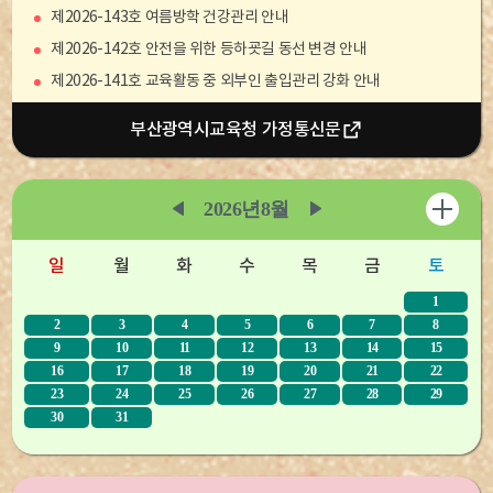
제2026-143호 여름방학 건강관리 안내
제2026-142호 안전을 위한 등하굣길 동선 변경 안내
제2026-141호 교육활동 중 외부인 출입관리 강화 안내
제2026-140호 학교 맞춤형 역사 체험활동 참가 안내
부산광역시교육청 가정통신문
행사및일정
2026년
8월
일
월
화
수
목
금
토
1
2
3
4
5
6
7
8
9
10
11
12
13
14
15
16
17
18
19
20
21
22
23
24
25
26
27
28
29
30
31