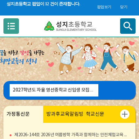
검색 새창 열림
성지초등학교 팝업이 12 건이 존재합니다.
합
팝업보기
닫기
검
색
2027학년도 자율 영선중학교 신입생 모집 및 전형요강 안내
가정통신문
방과후교육알림방
학교신문
제2026-144호 2026년 여름방학 가족과 함께하는 안전체험교육 신청 안내